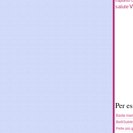
trapianto c
v
salute
Per es
Basta mani
BelliSubit
Pelle più 