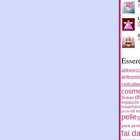
A
p
L
d
P
G
r
Esser
abbronz
antiossi
cellulite
cosme
d
Dukan
impacchi 
mascher
oli e
occhi
pelle
pure prot
fai da