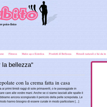
re psico-fisico
ione
Fitness
Make up e Estetica
Prodotti di Bellezza
Rimedi naturali e fai da te
r la bellezza"
polate con la crema fatta in casa
ai primi timidi raggi di sole primaverili, o le passeggiate in
are care alle vostre mani. Anche se ci siamo lasciati alle spalle il
abbiamo ancora scongiurato il pericolo della pelle screpolata. Le
riodo hanno bisogno di essere curate in modo particolare […]