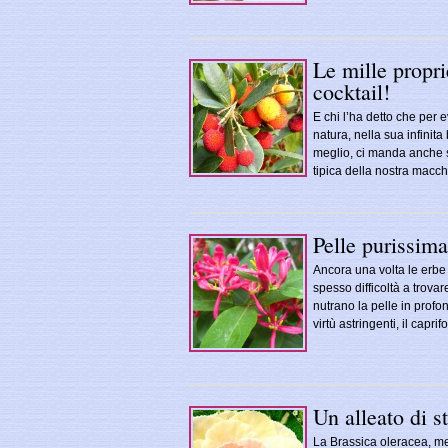
Le mille propri
cocktail!
E chi l’ha detto che per 
natura, nella sua infinita
meglio, ci manda anche su 
tipica della nostra macc
Pelle purissima
Ancora una volta le erbe o
spesso difficoltà a trovar
nutrano la pelle in profo
virtù astringenti, il capr
Un alleato di s
La Brassica oleracea, me