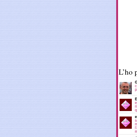
L’ho 
G
c
p
E
e
r
q
e
s
m
l
m