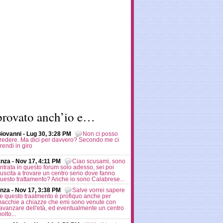
provato anch’io e…
iovanni - Lug 30, 3:28 PM
Non ci posso
redere. Ma dici per davvero? Secondo me ci
rendi in giro
nza - Nov 17, 4:11 PM
Ciao scusami, sono
ntrata in questo forum solo adesso, sei poi
iuscita a trovare un centro serio dove fanno
uesto trattamento? Anche io sono Calabrese...
nza - Nov 17, 3:38 PM
Salve vorrei sapere
e questo traatmento è profiquo anche per
acchie a chiazze che emi sono venute con
'avanzare dell'età, ed eventualmente un centro
olto...