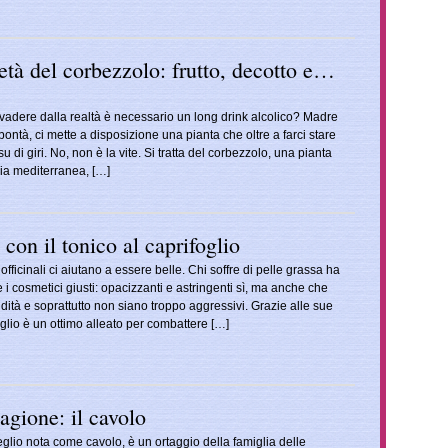
età del corbezzolo: frutto, decotto e…
evadere dalla realtà è necessario un long drink alcolico? Madre
 bontà, ci mette a disposizione una pianta che oltre a farci stare
di giri. No, non è la vite. Si tratta del corbezzolo, una pianta
hia mediterranea, […]
 con il tonico al caprifoglio
fficinali ci aiutano a essere belle. Chi soffre di pelle grassa ha
e i cosmetici giusti: opacizzanti e astringenti sì, ma anche che
ndità e soprattutto non siano troppo aggressivi. Grazie alle sue
ifoglio è un ottimo alleato per combattere […]
tagione: il cavolo
glio nota come cavolo, è un ortaggio della famiglia delle