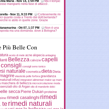
nna Maria - Nov 14, 1:59 PM
Ma il konjac
osso mangiarlo nella fase di attaccò .
orella - Nov 11, 9:33 PM
Cortesemente mi
ici quanto costa a Trento dal dott.berlanda?
erché io abito in quelle zone. Grazie
ianamarina - Ott 07, 1:37 PM
Non é una
isposta ma una domanda: dove a Bologna?
e Più Belle Con
atura
acne
alopecia
aceto di mele
antiaging
Bellezza
capelli
danti
calvizie
consigli
consigli seno tonico
si naturale
dieta
Dieta
cosmetica
imagrire
gravidanza
elasticità pelle
forfora
naturali
infusi
integratori alimentari
make-up
mani
a
maschera di bellezza
microcircolazione
moda
ssenziali
olio di Argan
olio di mandorle dolci
pelle secca
Pierre Dukan
proteine
rimedi
rimedi casalinghi
eine
rimedi naturali
 te
usi per la bellezza