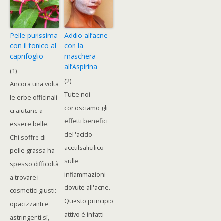
Pelle purissima
Addio all’acne
con il tonico al
con la
caprifoglio
maschera
all’Aspirina
(1)
(2)
Ancora una volta
Tutte noi
le erbe officinali
conosciamo gli
ci aiutano a
effetti benefici
essere belle.
dell'acido
Chi soffre di
acetilsalicilico
pelle grassa ha
sulle
spesso difficoltà
infiammazioni
a trovare i
dovute all'acne.
cosmetici giusti:
Questo principio
opacizzanti e
attivo è infatti
astringenti sì,