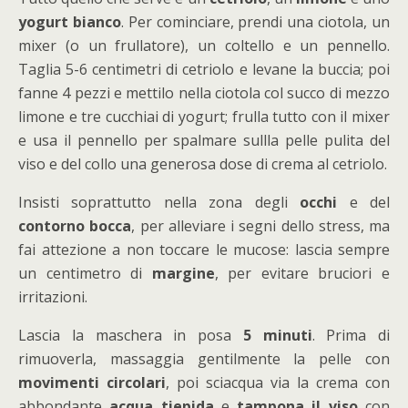
yogurt bianco
. Per cominciare, prendi una ciotola, un
mixer (o un frullatore), un coltello e un pennello.
Taglia 5-6 centimetri di cetriolo e levane la buccia; poi
fanne 4 pezzi e mettilo nella ciotola col succo di mezzo
limone e tre cucchiai di yogurt; frulla tutto con il mixer
e usa il pennello per spalmare sullla pelle pulita del
viso e del collo una generosa dose di crema al cetriolo.
Insisti soprattutto nella zona degli
occhi
e del
contorno bocca
, per alleviare i segni dello stress, ma
fai attezione a non toccare le mucose: lascia sempre
un centimetro di
margine
, per evitare bruciori e
irritazioni.
Lascia la maschera in posa
5 minuti
. Prima di
rimuoverla, massaggia gentilmente la pelle con
movimenti circolari
, poi sciacqua via la crema con
abbondante
acqua tiepida
e
tampona il viso
con