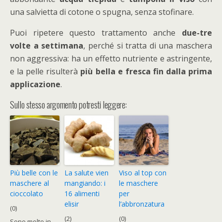
una salvietta di cotone o spugna, senza stofinare.
Puoi ripetere questo trattamento anche
due-tre
volte a settimana
, perché si tratta di una maschera
non aggressiva: ha un effetto nutriente e astringente,
e la pelle risulterà
più bella e fresca fin dalla prima
applicazione
.
Sullo stesso argomento potresti leggere:
Più belle con le
La salute vien
Viso al top con
maschere al
mangiando: i
le maschere
cioccolato
16 alimenti
per
elisir
l’abbronzatura
(0)
(2)
(0)
Sono molte in