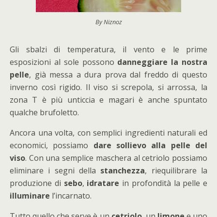
By Niznoz
Gli sbalzi di temperatura, il vento e le prime
esposizioni al sole possono
danneggiare la nostra
pelle
, già messa a dura prova dal freddo di questo
inverno così rigido. Il viso si screpola, si arrossa, la
zona T è più unticcia e magari è anche spuntato
qualche brufoletto.
Ancora una volta, con semplici ingredienti naturali ed
economici, possiamo
dare sollievo alla pelle del
viso
. Con una semplice maschera al cetriolo possiamo
eliminare i segni della
stanchezza
, riequilibrare la
produzione di
sebo
,
idratare
in profondità la pelle e
illuminare
l’incarnato.
Tutto quello che serve è un
cetriolo
, un
limone
e uno