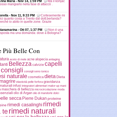
nna Maria - Nov 14, 1:59 PM
Ma il konjac
osso mangiarlo nella fase di attaccò .
orella - Nov 11, 9:33 PM
Cortesemente mi
ici quanto costa a Trento dal dott.berlanda?
erché io abito in quelle zone. Grazie
ianamarina - Ott 07, 1:37 PM
Non é una
isposta ma una domanda: dove a Bologna?
e Più Belle Con
atura
acne
alopecia
aceto di mele
antiaging
Bellezza
capelli
danti
calvizie
consigli
consigli seno tonico
si naturale
dieta
Dieta
cosmetica
imagrire
gravidanza
elasticità pelle
forfora
naturali
infusi
integratori alimentari
make-up
mani
a
maschera di bellezza
microcircolazione
moda
ssenziali
olio di Argan
olio di mandorle dolci
pelle secca
Pierre Dukan
proteine
rimedi
rimedi casalinghi
eine
rimedi naturali
 te
usi per la bellezza