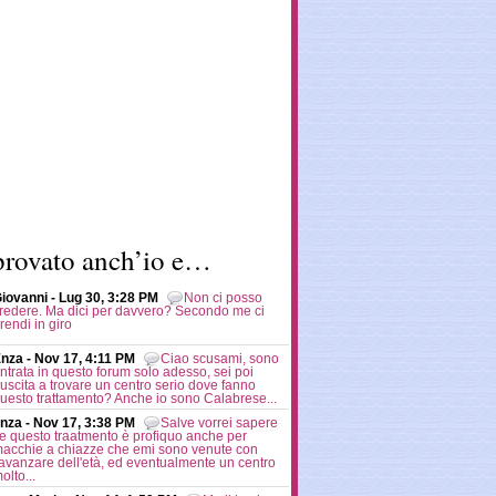
provato anch’io e…
iovanni - Lug 30, 3:28 PM
Non ci posso
redere. Ma dici per davvero? Secondo me ci
rendi in giro
nza - Nov 17, 4:11 PM
Ciao scusami, sono
ntrata in questo forum solo adesso, sei poi
iuscita a trovare un centro serio dove fanno
uesto trattamento? Anche io sono Calabrese...
nza - Nov 17, 3:38 PM
Salve vorrei sapere
e questo traatmento è profiquo anche per
acchie a chiazze che emi sono venute con
'avanzare dell'età, ed eventualmente un centro
olto...