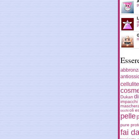
A
p
L
d
P
G
r
Esser
abbronz
antiossi
cellulite
cosme
d
Dukan
impacchi 
mascher
oli e
occhi
pelle
pure prot
fai da