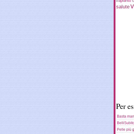
trapianto c
v
salute
Per es
Basta mani
BelliSubit
Pelle più 