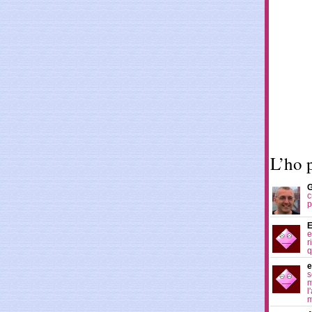
L’ho 
G
c
p
E
e
r
q
e
s
m
l
m