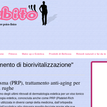
re psico-fisico
ione
Fitness
Make up e Estetica
Prodotti di Bellezza
Rimedi naturali e fai da te
mento di biorivitalizzazione"
asma (PRP), trattamento anti-aging per
a rughe
o degli ultimi ritrovati di dermatologia estetica per un viso tonico
ogia estetica, conosciuta anche come PRP (Platelet-Rich
tilizzata in diversi campi della medicina, dall’ortopedia
ll’oculistica alla chirurgia maxillo-facciale grazie alle sue